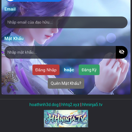
Email
Mật Khẩu
visibility_off
hoặc
Đăng Nhập
Đăng Ký
Quên Mật Khẩu?
hoathinh3d.dog
|
hhtq2.xyz
|
hhninja5.tv