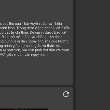
n, sát thủ của Thái Huyền Lâu, và Thiều
mệnh lệnh. Trong đêm động phòng, cả 2 đều
 có bất tử chi thân. Để giành được bảo vật
từ kẻ thù trở thành vợ chồng trên danh
ng cũng là di dân ngoại tinh, mà quê hương
ng minh giữa sự cảnh giác và thăm dò,
ụ bị mất tích, mà còn phải đối đầu với toàn
 Vô" giữa muôn vàn nguy hiểm.
refresh