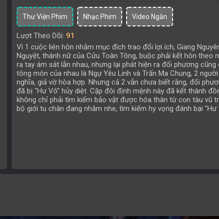
Thư Viện Phim
Nhạc Phim
Video Ngắn
Lượt Theo Dõi:
91
Vì 1 cuộc liên hôn nhằm mục đích trao đổi lợi ích, Giang Nguyê
Nguyệt, thánh nữ của Cửu Toàn Tông, buộc phải kết hôn theo 
ra tay ám sát lẫn nhau, nhưng lại phát hiện ra đối phương cũng
tông môn của nhau là Ngự Yêu Linh và Trấn Ma Chung, 2 người 
nghĩa, giả vờ hòa hợp. Nhưng cả 2 vẫn chưa biết rằng, đối phươ
đã bị "Hư Vô" hủy diệt. Cặp đôi định mệnh này đã kết thành đồ
không chỉ phải tìm kiếm bảo vật được hóa thân từ con tàu vũ tr
bộ giới tu chân đang nhăm nhe, tìm kiếm hy vọng đánh bại "Hư