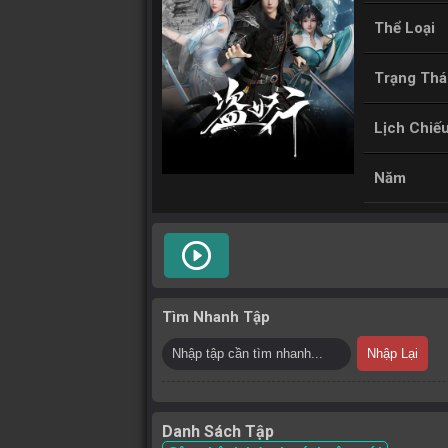
Thể Loại
Trạng Thá
Lịch Chiế
Năm
play_circle_outline
Tìm Nhanh Tập
Nhập Lại
Danh Sách Tập