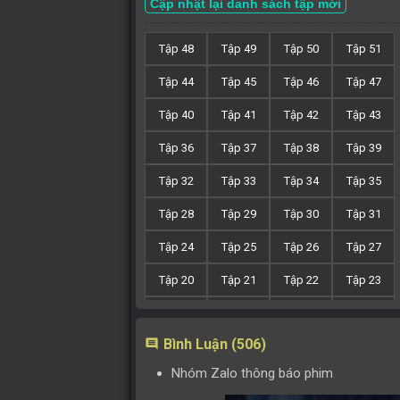
Cập nhật lại danh sách tập mới
Tập 48
Tập 49
Tập 50
Tập 51
Tập 44
Tập 45
Tập 46
Tập 47
Tập 40
Tập 41
Tập 42
Tập 43
Tập 36
Tập 37
Tập 38
Tập 39
Tập 32
Tập 33
Tập 34
Tập 35
Tập 28
Tập 29
Tập 30
Tập 31
Tập 24
Tập 25
Tập 26
Tập 27
Tập 20
Tập 21
Tập 22
Tập 23
Tập 16
Tập 17
Tập 18
Tập 19
Bình Luận (506)
comment
Tập 12
Tập 13
Tập 14
Tập 15
Nhóm Zalo thông báo phim
Tập 8
Tập 9
Tập 10
Tập 11