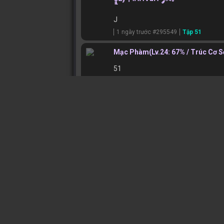
J
1 ngày trước #295549
Tập 51
Mạc Phàm
(Lv.24: 67% / Trúc Cơ S
51
1 ngày trước #295546
Tập 51
Hoang Thiên Đế
(Lv.75: 66% / Ngu
3123123213
1 ngày trước #295537
Tập 51
Tử Xuyên Tú
(Lv.85: 73% / Hóa Th
T
1 ngày trước #295525
Tập 51
Khai Thiên
(Lv.42: 87% / Kết Đan S
D