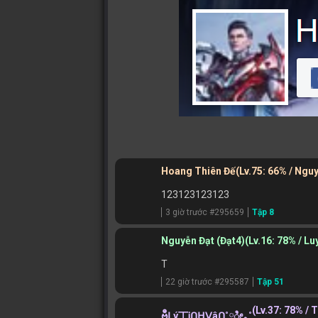
Tập 4
Tập 5
Tập 6
Tập 7
Tập 1
Tập 2
Tập 3
Hoang Thiên Đế
(Lv.75: 66% / Ngu
123123123123
3 giờ trước #295659
Tập 8
Nguyễn Đạt (Đạt4)
(Lv.16: 78% / L
T
22 giờ trước #295587
Tập 51
(Lv.37: 78% /
ဗီူᒪý丅Ꭵᑎᕼᐯâᑎ˚༘ೀ｡˚