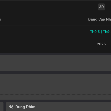
3D
i
Đang Cập Nh
u
Thứ 3 | Thứ 
2026
Nội Dung Phim