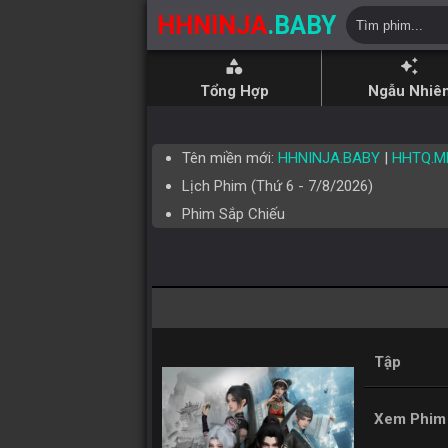
HHNINJA
.BABY
category
auto_awesome
Tổng Hợp
Ngẫu Nhiê
Tên miền mới:
HHNINJA.BABY
|
HHTQ.M
Lịch Phim (
Thứ 6
-
7/8/2026
)
Phim Sắp Chiếu
Tập
Xem Phim