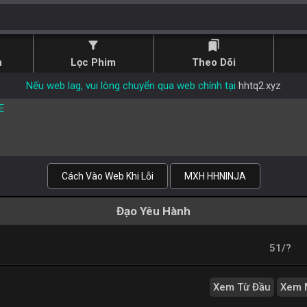
filter_alt
bookmarks
n
Lọc Phim
Theo Dõi
Nếu web lag, vui lòng chuyển qua web chính tại
hhtq2.xyz
E
Cách Vào Web Khi Lỗi
MXH HHNINJA
Đạo Yêu Hành
51/?
Xem Từ Đầu
Xem 