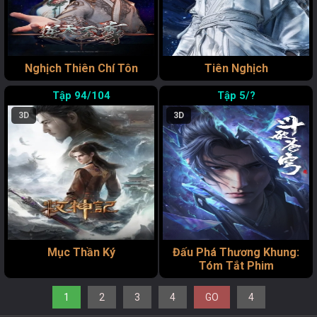
Nghịch Thiên Chí Tôn
Tiên Nghịch
94/104
5/?
3D
3D
Mục Thần Ký
Đấu Phá Thương Khung:
Tóm Tắt Phim
1
2
3
4
GO
4