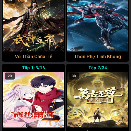
3D
3D
Võ Thần Chúa Tể
Thôn Phệ Tinh Không
1-3/16
7/34
2D
3D