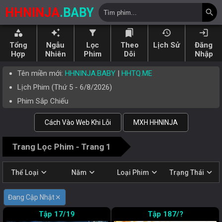
HHNINJA
.BABY
search
category
auto_awesome
filter_alt
bookmarks
history
login
Tổng
Ngẫu
Lọc
Theo
Lịch Sử
Đăng
Hợp
Nhiên
Phim
Dõi
Nhập
Tên miền mới:
HHNINJA.BABY
|
HHTQ.ME
Lịch Phim (
Thứ 5
-
6/8/2026
)
Phim Sắp Chiếu
Cách Vào Web Khi Lỗi
MXH HHNINJA
Trang Lọc Phim - Trang 1
expand_more
expand_more
expand_more
expand_more
Thể Loại
Năm
Loại Phim
Trạng Thái
Đang Cập Nhật
close
17/19
187/?