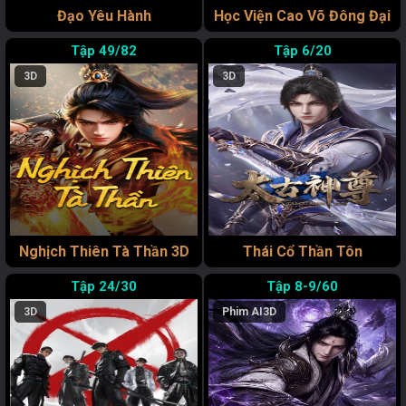
Đạo Yêu Hành
Học Viện Cao Võ Đông Đại
49/82
6/20
3D
3D
Nghịch Thiên Tà Thần 3D
Thái Cổ Thần Tôn
24/30
8-9/60
3D
Phim AI
3D