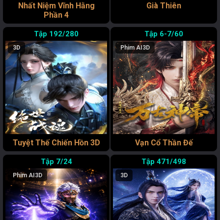
Nhất Niệm Vĩnh Hằng
Già Thiên
Phần 4
192/280
6-7/60
3D
Phim AI
3D
Tuyệt Thế Chiến Hồn 3D
Vạn Cổ Thần Đế
7/24
471/498
Phim AI
3D
3D