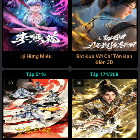
Lý Hùng Miêu
Bắt Đầu Với Chí Tôn Đan
Điền 3D
5/46
174/208
2D
3D