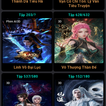
Thành Dã Tiêu Hà
Vạn Cổ Chí Tôn: Lý Vân
Tiêu Truyện
203/?
628/632
Phim AI
3D
3D
Linh Võ Đại Lục
Vô Thượng Thần Đế
537/580
152/180
3D
3D