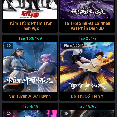
Trảm Thần: Phàm Trần
Ta Trời Sinh Đã Là Nhân
Thần Vực
Vật Phản Diện 3D
153/169
201/?
3D
Phim AI
3D
Sư Huynh À Sư Huynh
Đô Thị Cổ Tiên Y
4/18
18/60
2D
3D