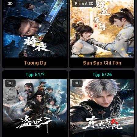
3D
Phim AI
3D
Tương Dạ
Đan Đạo Chí Tôn
51/?
5/26
3D
3D