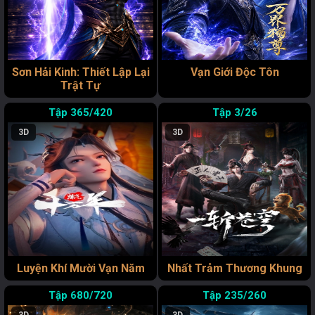
Sơn Hải Kinh: Thiết Lập Lại
Vạn Giới Độc Tôn
Trật Tự
365/420
3/26
3D
3D
Luyện Khí Mười Vạn Năm
Nhất Trảm Thương Khung
680/720
235/260