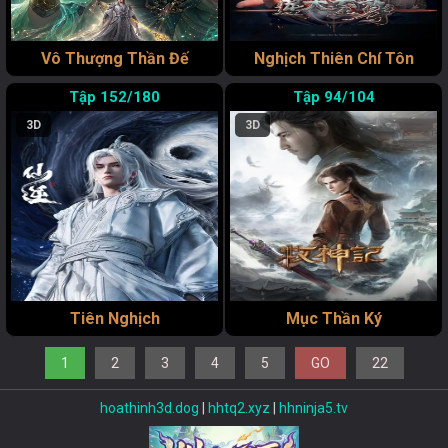
Vô Thượng Thần Đế
Nghịch Thiên Chí Tôn
152/180
94/104
3D
3D
Tiên Nghịch
Mục Thần Ký
1
2
3
4
5
GO
22
hoathinh3d.dog
|
hhtq2.xyz
|
hhninja5.tv