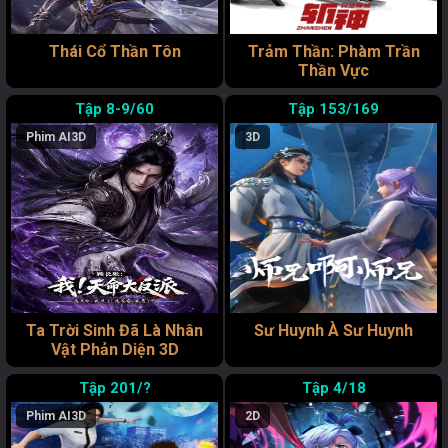
Thái Cổ Thần Tôn
Trảm Thần: Phàm Trần
Thần Vực
8-9/60
153/169
Phim AI
3D
3D
Ta Trời Sinh Đã Là Nhân
Sư Huynh À Sư Huynh
Vật Phản Diện 3D
201/?
4/18
Phim AI
3D
2D