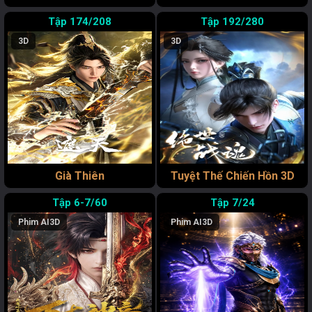
174/208
192/280
3D
3D
Già Thiên
Tuyệt Thế Chiến Hồn 3D
6-7/60
7/24
Phim AI
3D
Phim AI
3D