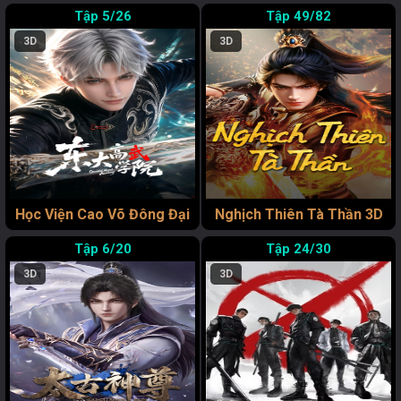
5/26
49/82
3D
3D
Học Viện Cao Võ Đông Đại
Nghịch Thiên Tà Thần 3D
6/20
24/30
3D
3D