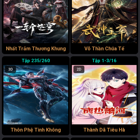
Nhất Trảm Thương Khung
Võ Thần Chúa Tể
235/260
1-3/16
3D
2D
Thôn Phệ Tinh Không
Thành Dã Tiêu Hà