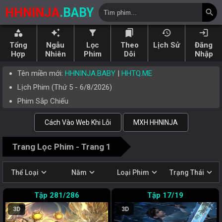
HHNINJA
.BABY
search
category
auto_awesome
filter_alt
bookmarks
history
login
Tổng
Ngẫu
Lọc
Theo
Lịch Sử
Đăng
Hợp
Nhiên
Phim
Dõi
Nhập
Tên miền mới:
HHNINJA.BABY
|
HHTQ.ME
Lịch Phim (
Thứ 5
-
6/8/2026
)
Phim Sắp Chiếu
Cách Vào Web Khi Lỗi
MXH HHNINJA
Trang Lọc Phim - Trang 1
expand_more
expand_more
expand_more
expand_more
Thể Loại
Năm
Loại Phim
Trạng Thái
281/286
17/19
3D
3D