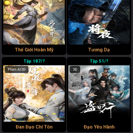
Thế Giới Hoàn Mỹ
Tương Dạ
187/?
51/?
Phim AI
3D
3D
Đan Đạo Chí Tôn
Đạo Yêu Hành