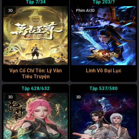
7/34
203/?
3D
Phim AI
3D
Vạn Cổ Chí Tôn: Lý Vân
Linh Võ Đại Lục
Tiêu Truyện
628/632
537/580
3D
3D