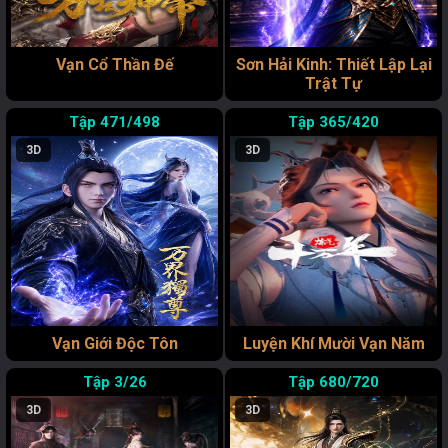
Vạn Cổ Thần Đế
Sơn Hải Kinh: Thiết Lập Lại
Trật Tự
471/498
365/420
3D
3D
Vạn Giới Độc Tôn
Luyện Khí Mười Vạn Năm
3/26
680/720
3D
3D