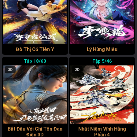
Đô Thị Cổ Tiên Y
Lý Hùng Miêu
18/60
5/46
3D
2D
Bắt Đầu Với Chí Tôn Đan
Nhất Niệm Vĩnh Hằng
Điền 3D
Phần 4