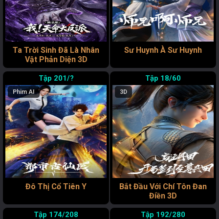
Ta Trời Sinh Đã Là Nhân
Sư Huynh À Sư Huynh
Vật Phản Diện 3D
201/?
18/60
Phim AI
3D
Đô Thị Cổ Tiên Y
Bắt Đầu Với Chí Tôn Đan
Điền 3D
174/208
192/280