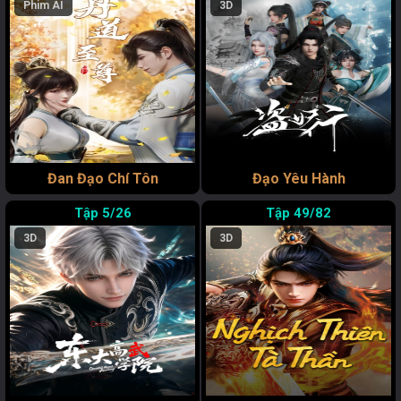
Phim AI
3D
Đan Đạo Chí Tôn
Đạo Yêu Hành
5/26
49/82
3D
3D