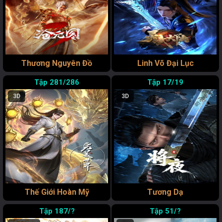
Thương Nguyên Đồ
Linh Võ Đại Lục
281/286
17/19
3D
3D
Thế Giới Hoàn Mỹ
Tương Dạ
187/?
51/?