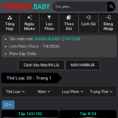
HHNINJA
.BABY
search
category
auto_awesome
filter_alt
bookmarks
history
login
Tổng
Ngẫu
Lọc
Theo
Lịch Sử
Đăng
Hợp
Nhiên
Phim
Dõi
Nhập
Tên miền mới:
HHNINJA.BABY
|
HHTQ.ME
Lịch Phim (
Thứ 6
-
7/8/2026
)
Phim Sắp Chiếu
Cách Vào Web Khi Lỗi
MXH HHNINJA
Thể Loại: 3D - Trang 1
expand_more
expand_more
expand_more
expand_more
Thể Loại
Năm
Loại Phim
Trạng Thái
3D
close
165/182
8/24