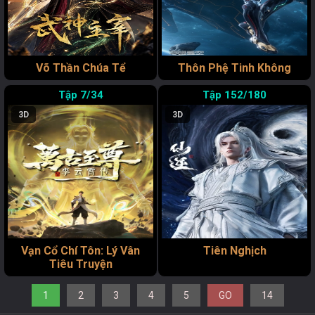
Võ Thần Chúa Tể
Thôn Phệ Tinh Không
7/34
152/180
3D
3D
Vạn Cổ Chí Tôn: Lý Vân
Tiên Nghịch
Tiêu Truyện
1
2
3
4
5
GO
14