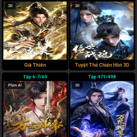
3D
3D
Già Thiên
Tuyệt Thế Chiến Hồn 3D
6-7/60
471/498
Phim AI
3D