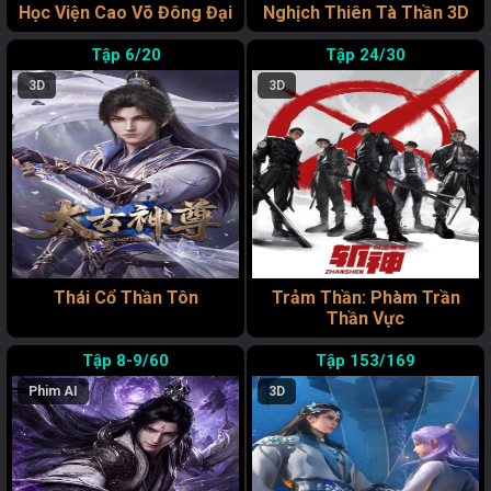
Học Viện Cao Võ Đông Đại
Nghịch Thiên Tà Thần 3D
6/20
24/30
3D
3D
Thái Cổ Thần Tôn
Trảm Thần: Phàm Trần
Thần Vực
8-9/60
153/169
Phim AI
3D