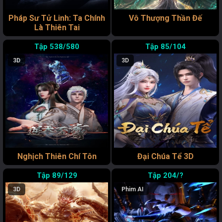
Pháp Sư Tử Linh: Ta Chính
Vô Thượng Thần Đế
Là Thiên Tai
538/580
85/104
3D
3D
Nghịch Thiên Chí Tôn
Đại Chúa Tể 3D
89/129
204/?
3D
Phim AI