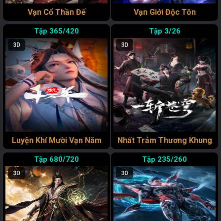
Vạn Cổ Thần Đế
Vạn Giới Độc Tôn
365/420
3/26
3D
3D
Luyện Khí Mười Vạn Năm
Nhất Trảm Thương Khung
680/720
235/260
3D
3D