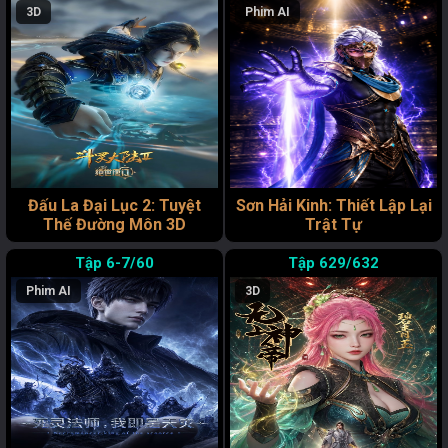
3D
Phim AI
Đấu La Đại Lục 2: Tuyệt
Sơn Hải Kinh: Thiết Lập Lại
Thế Đường Môn 3D
Trật Tự
6-7/60
629/632
Phim AI
3D