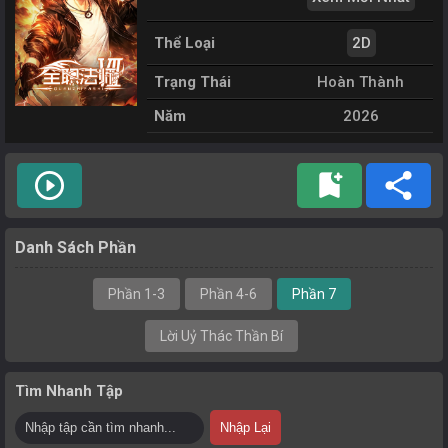
Thể Loại
2D
Trạng Thái
Hoàn Thành
Năm
2026
play_circle_outline
bookmark_add
share
Danh Sách Phần
Phần 1-3
Phần 4-6
Phần 7
Lời Uỷ Thác Thần Bí
Tìm Nhanh Tập
Nhập Lại