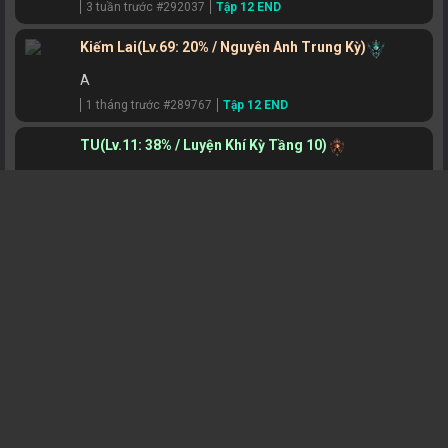
3 tuần trước #292037
Tập 12 END
Kiếm Lai
(Lv.69: 20% / Nguyên Anh Trung Kỳ)
A
1 tháng trước #289767
Tập 12 END
TU
(Lv.11: 38% / Luyện Khí Kỳ Tầng 10)
....
1 tháng trước #289252
Tập 1
Nguyễn Công Bảo
(Lv.20: 23% / Trúc Cơ Sơ Kỳ)
.
1 tháng trước #288673
Tập 12 END
Tử Xuyên Tú
(Lv.85: 68% / Hóa Thần Trung Kỳ)
T
1 tháng trước #287858
Tập 12 END
Hoang Thiên Đế