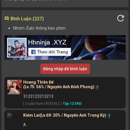
refresh
Bình Luận (227)
comment
Nhóm Zalo thông báo phim
Đăng nhập để bình luận
Hoang Thiên Đế
(Lv.75: 56% / Nguyên Anh Đỉnh Phong)
3123123213213
2 tuần trước #293362
Tập 12 END
Kiếm Lai
(Lv.69: 20% / Nguyên Anh Trung Kỳ)
A