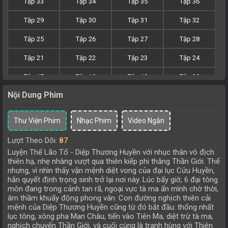
Tập 33
Tập 34
Tập 35
Tập 36
Tập 29
Tập 30
Tập 31
Tập 32
Tập 25
Tập 26
Tập 27
Tập 28
Tập 21
Tập 22
Tập 23
Tập 24
Tập 17
Tập 18
Tập 19
Tập 20
Nội Dung Phim
Tập 13
Tập 14
Tập 15
Tập 16
Tập 9
Tập 10
Tập 11
Tập 12
Thư Viện Phim
Nhạc Phim
Video Ngắn
Tập 5
Tập 6
Tập 7
Tập 8
Lượt Theo Dõi:
87
Luyện Thể Lão Tổ - Diệp Thương Huyền với nhục thân vô địch
Tập 1
Tập 2
Tập 3
Tập 4
thiên hạ, nhẹ nhàng vượt qua thiên kiếp phi thăng Thần Giới. Thế
nhưng, vì nhìn thấy vận mệnh diệt vong của đại lục Cửu Huyền,
hắn quyết định trọng sinh trở lại nơi này. Lúc bấy giờ, 6 đại tông
môn đang trong cảnh tan rã, ngoại vực tà ma ẩn mình chờ thời,
âm thầm khuấy động phong vân. Con đường nghịch thiên cải
mệnh của Diệp Thương Huyền cũng từ đó bắt đầu: thống nhất
lục tông, xông pha Man Châu, tiến vào Tiên Ma, diệt trừ tà ma,
nghịch chuyển Thần Giới, và cuối cùng là tranh hùng với Thiên