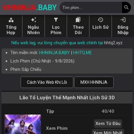
HHNINJA
.BABY
search
category
auto_awesome
filter_alt
bookmarks
history
login
Tổng
Ngẫu
Lọc
Theo
Lịch Sử
Đăng
Hợp
Nhiên
Phim
Dõi
Nhập
Nếu web lag, vui lòng chuyển qua web chính tại
hhtq2.xyz
Tên miền mới:
HHNINJA.BABY
|
HHTQ.ME
Lịch Phim (
Chủ Nhật
-
9/8/2026
)
Phim Sắp Chiếu
Cách Vào Web Khi Lỗi
MXH HHNINJA
Lão Tổ Luyện Thể Mạnh Nhất Lịch Sử 3D
Tập
40/40
Xem Từ Đầu
Xem Phim
Xem Mới Nhất