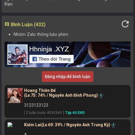
Đạo.
refresh
Bình Luận (432)
comment
Nhóm Zalo thông báo phim
Đăng nhập để bình luận
Hoang Thiên Đế
(Lv.75: 74% / Nguyên Anh Đỉnh Phong)
3123123123
2 tuần trước #293369
Tập 40 END
Kiếm Lai
(Lv.69: 39% / Nguyên Anh Trung Kỳ)
A