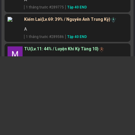
1 tháng trước #289775
Tập 40 END
Kiếm Lai
(Lv.69: 39% / Nguyên Anh Trung Kỳ)
A
1 tháng trước #289586
Tập 40 END
TU
(Lv.11: 44% / Luyện Khí Kỳ Tầng 10)
.......
1 tháng trước #289262
Tập 1
Kiếm Lai
(Lv.69: 39% / Nguyên Anh Trung Kỳ)
A
1 tháng trước #288241
Tập 40 END
Tử Xuyên Tú
(Lv.85: 77% / Hóa Thần Trung Kỳ)
T
1 tháng trước #287711
Tập 40 END