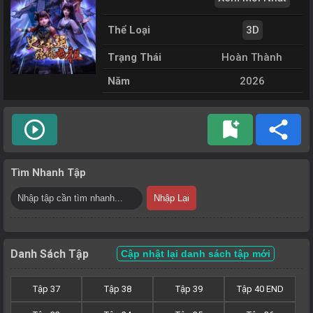
Thể Loại
3D
Trạng Thái
Hoàn Thành
Năm
2026
play_circle_outline
bookmark_add
share
Tìm Nhanh Tập
Nhập Lại
Danh Sách Tập
Cập nhật lại danh sách tập mới
Tập 37
Tập 38
Tập 39
Tập 40 END