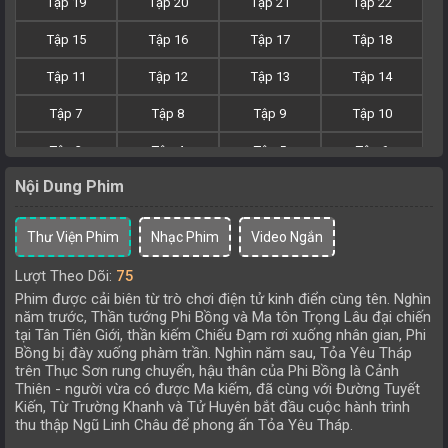
Tập 19
Tập 20
Tập 21
Tập 22
Tập 15
Tập 16
Tập 17
Tập 18
Tập 11
Tập 12
Tập 13
Tập 14
Tập 7
Tập 8
Tập 9
Tập 10
Tập 3
Tập 4
Tập 5
Tập 6
Nội Dung Phim
Tập 1
Tập 2
Thư Viện Phim
Nhạc Phim
Video Ngắn
Lượt Theo Dõi:
75
Phim được cải biên từ trò chơi điện tử kinh điển cùng tên. Nghìn
năm trước, Thần tướng Phi Bồng và Ma tôn Trọng Lâu đại chiến
tại Tân Tiên Giới, thần kiếm Chiếu Đạm rơi xuống nhân gian, Phi
Bồng bị đày xuống phàm trần. Nghìn năm sau, Tỏa Yêu Tháp
trên Thục Sơn rung chuyển, hậu thân của Phi Bồng là Cảnh
Thiên - người vừa có được Ma kiếm, đã cùng với Đường Tuyết
Kiến, Từ Trường Khanh và Tử Huyên bắt đầu cuộc hành trình
thu thập Ngũ Linh Châu để phong ấn Tỏa Yêu Tháp.