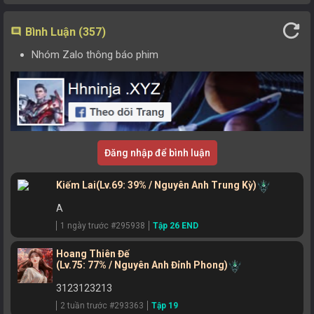
refresh
Bình Luận (357)
comment
Nhóm Zalo thông báo phim
Đăng nhập để bình luận
Kiếm Lai
(Lv.69: 39% / Nguyên Anh Trung Kỳ)
A
1 ngày trước #295938
Tập 26 END
Hoang Thiên Đế
(Lv.75: 77% / Nguyên Anh Đỉnh Phong)
3123123213
2 tuần trước #293363
Tập 19