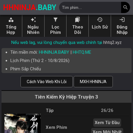
HHNINJA
.BABY
search
category
auto_awesome
filter_alt
bookmarks
history
login
Tổng
Ngẫu
Lọc
Theo
Lịch Sử
Đăng
Hợp
Nhiên
Phim
Dõi
Nhập
Nếu web lag, vui lòng chuyển qua web chính tại
hhtq2.xyz
Tên miền mới:
HHNINJA.BABY
|
HHTQ.ME
Lịch Phim (
Thứ 2
-
10/8/2026
)
Phim Sắp Chiếu
Cách Vào Web Khi Lỗi
MXH HHNINJA
Tiên Kiếm Kỳ Hiệp Truyện 3
Tập
26/26
Xem Từ Đầu
Xem Phim
Xem Mới Nhất