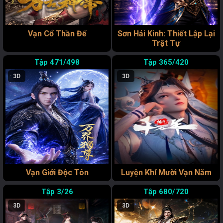
Vạn Cổ Thần Đế
Sơn Hải Kinh: Thiết Lập Lại
Trật Tự
471/498
365/420
3D
3D
Vạn Giới Độc Tôn
Luyện Khí Mười Vạn Năm
3/26
680/720
3D
3D