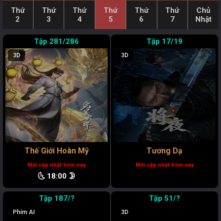
Thứ
Thứ
Thứ
Thứ
Thứ
Thứ
Chủ
2
3
4
5
6
7
Nhật
281/286
17/19
3D
3D
Thế Giới Hoàn Mỹ
Tương Dạ
Mới cập nhật hôm nay
Mới cập nhật hôm nay
🌜 18:00 🌛
187/?
51/?
Phim AI
3D