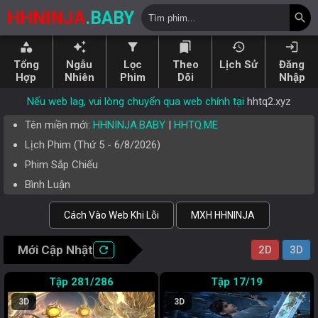
HHNINJA
.BABY
search
category
auto_awesome
filter_alt
bookmarks
history
login
Tổng
Ngẫu
Lọc
Theo
Lịch Sử
Đăng
Hợp
Nhiên
Phim
Dõi
Nhập
Nếu web lag, vui lòng chuyển qua web chính tại
hhtq2.xyz
Tên miền mới:
HHNINJA.BABY
|
HHTQ.ME
Lịch Phim (
Thứ 5
-
6/8/2026
)
Phim Sắp Chiếu
Bình Luận
Cách Vào Web Khi Lỗi
MXH HHNINJA
Mới Cập Nhật
refresh
2D
3D
281/286
17/19
3D
3D