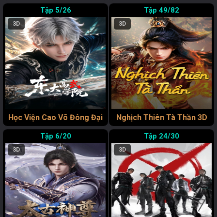
5/26
49/82
3D
3D
Học Viện Cao Võ Đông Đại
Nghịch Thiên Tà Thần 3D
6/20
24/30
3D
3D