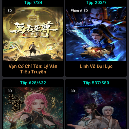
7/34
203/?
3D
Phim AI
3D
Vạn Cổ Chí Tôn: Lý Vân
Linh Võ Đại Lục
Tiêu Truyện
628/632
537/580
3D
3D