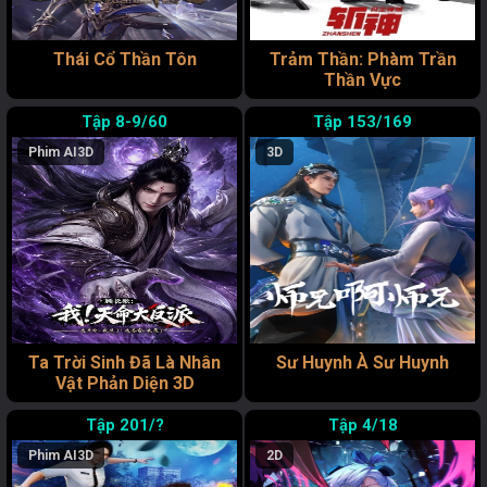
Thái Cổ Thần Tôn
Trảm Thần: Phàm Trần
Thần Vực
8-9/60
153/169
Phim AI
3D
3D
Ta Trời Sinh Đã Là Nhân
Sư Huynh À Sư Huynh
Vật Phản Diện 3D
201/?
4/18
Phim AI
3D
2D