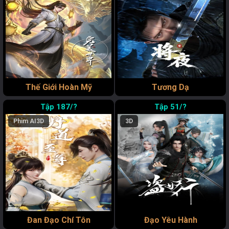
Thế Giới Hoàn Mỹ
Tương Dạ
187/?
51/?
Phim AI
3D
3D
Đan Đạo Chí Tôn
Đạo Yêu Hành