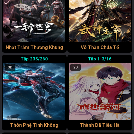
Nhất Trảm Thương Khung
Võ Thần Chúa Tể
235/260
1-3/16
3D
2D
Thôn Phệ Tinh Không
Thành Dã Tiêu Hà