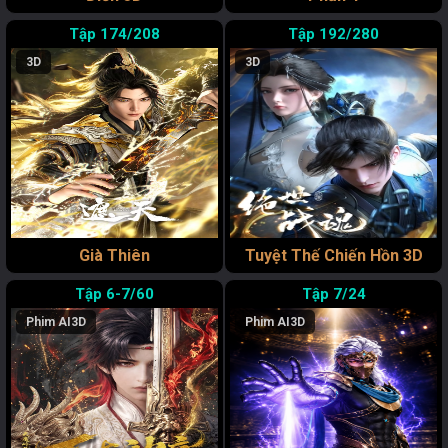
174/208
192/280
3D
3D
Già Thiên
Tuyệt Thế Chiến Hồn 3D
6-7/60
7/24
Phim AI
3D
Phim AI
3D