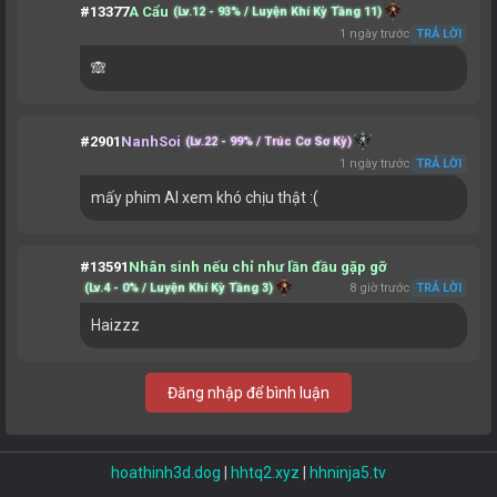
#13377
A Cẩu
(Lv.12 - 93% / Luyện Khí Kỳ Tầng 11)
1 ngày trước
TRẢ LỜI
🙈
#2901
NanhSoi
(Lv.22 - 99% / Trúc Cơ Sơ Kỳ)
1 ngày trước
TRẢ LỜI
mấy phim AI xem khó chịu thật :(
#13591
Nhân sinh nếu chỉ như lần đầu gặp gỡ
(Lv.4 - 0% / Luyện Khí Kỳ Tầng 3)
8 giờ trước
TRẢ LỜI
Haizzz
Đăng nhập để bình luận
hoathinh3d.dog
|
hhtq2.xyz
|
hhninja5.tv