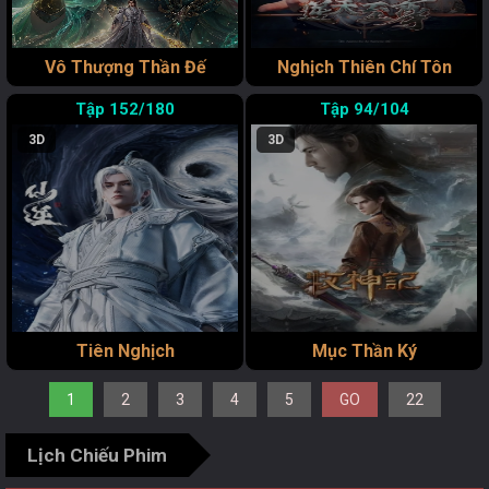
Vô Thượng Thần Đế
Nghịch Thiên Chí Tôn
152/180
94/104
3D
3D
Tiên Nghịch
Mục Thần Ký
1
2
3
4
5
GO
22
Lịch Chiếu Phim