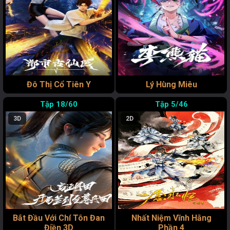
Đô Thị Cổ Tiên Y
Lý Hùng Miêu
18/60
5/46
3D
2D
Bắt Đầu Với Chí Tôn Đan
Nhất Niệm Vĩnh Hằng
Điền 3D
Phần 4