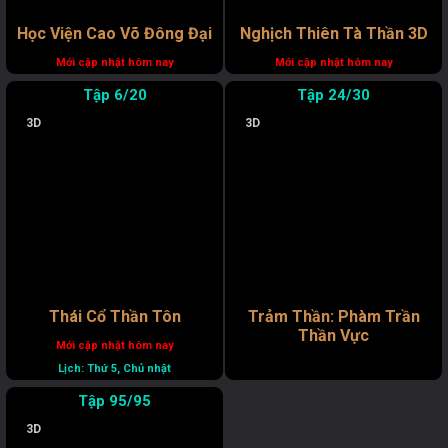
Học Viện Cao Võ Đông Đại
Nghịch Thiên Tà Thần 3D
#16681
Lệ Phi Vũ
(Lv.4 - 55% / Luyện Khí Kỳ Tầng 3)
Mới cập nhật hôm nay
Mới cập nhật hôm nay
1 tuần trước
TRẢ LỜI
6/20
24/30
Haizzz
3D
3D
#2920
Thiên Kỳ
(Lv.14 - 46% / Luyện Khí Kỳ Tầng 13)
1 tuần trước
TRẢ LỜI
O
#8696
Hạo Nhiên
(Lv.9 - 44% / Luyện Khí Kỳ Tầng 8)
Thái Cổ Thần Tôn
Trảm Thần: Phàm Trần
1 tuần trước
TRẢ LỜI
Thần Vực
Chán thế
Mới cập nhật hôm nay
Lịch: Thứ 5, Chủ nhật
95/95
#16701
Huỳnh Thạnh
(Lv.1 - 30% / Phàm Nhân)
3D
1 tuần trước
TRẢ LỜI