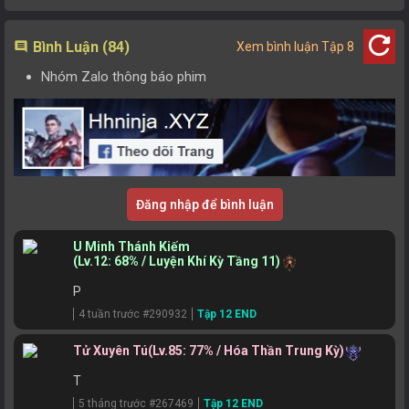
refresh
Bình Luận (84)
comment
Xem bình luận Tập 8
Nhóm Zalo thông báo phim
Đăng nhập để bình luận
U Minh Thánh Kiếm
(Lv.12: 68% / Luyện Khí Kỳ Tầng 11)
P
4 tuần trước #290932
Tập 12 END
Tử Xuyên Tú
(Lv.85: 77% / Hóa Thần Trung Kỳ)
T
5 tháng trước #267469
Tập 12 END