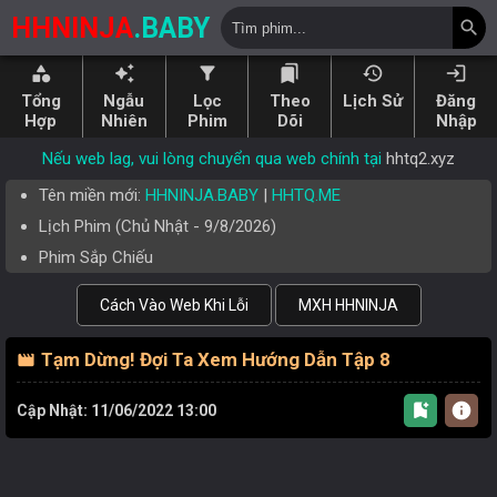
HHNINJA
.BABY
search
category
auto_awesome
filter_alt
bookmarks
history
login
Tổng
Ngẫu
Lọc
Theo
Lịch Sử
Đăng
Hợp
Nhiên
Phim
Dõi
Nhập
Nếu web lag, vui lòng chuyển qua web chính tại
hhtq2.xyz
Tên miền mới:
HHNINJA.BABY
|
HHTQ.ME
Lịch Phim (
Chủ Nhật
-
9/8/2026
)
Phim Sắp Chiếu
Cách Vào Web Khi Lỗi
MXH HHNINJA
Tạm Dừng! Đợi Ta Xem Hướng Dẫn Tập 8
movie
bookmark_add
info
Cập Nhật: 11/06/2022 13:00