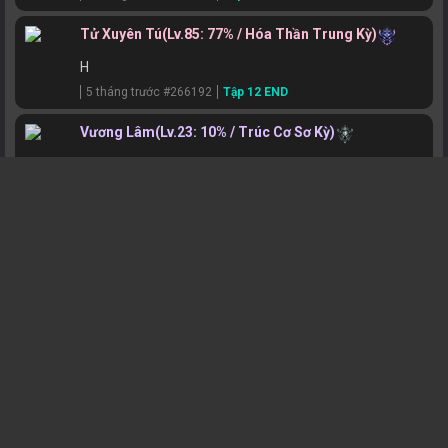
Tử Xuyên Tú
(Lv.85: 77% / Hóa Thần Trung Kỳ)
H
5 tháng trước #266192
Tập 12 END
Vương Lâm
(Lv.23: 10% / Trúc Cơ Sơ Kỳ)
ddd
7 tháng trước #246868
Tập 1
Vương Lâm
(Lv.23: 10% / Trúc Cơ Sơ Kỳ)
ddd
7 tháng trước #246867
Hoang Thiên Đế
(Lv.75: 74% / Nguyên Anh Đỉnh Phong)
https://www.facebook.com/hhninja.xyz\\\\\\\\\\\\\\\
\n\\n\n
8 tháng trước #243064
Tập 2