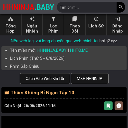
HHNINJA
.BABY
search
category
auto_awesome
filter_alt
bookmarks
history
login
Tổng
Ngẫu
Lọc
Theo
Lịch Sử
Đăng
Hợp
Nhiên
Phim
Dõi
Nhập
Nếu web lag, vui lòng chuyển qua web chính tại
hhtq2.xyz
Tên miền mới:
HHNINJA.BABY
|
HHTQ.ME
Lịch Phim (
Thứ 5
-
6/8/2026
)
Phim Sắp Chiếu
Cách Vào Web Khi Lỗi
MXH HHNINJA
Thâm Không Bỉ Ngạn Tập 10
movie
bookmark_add
info
Cập Nhật: 26/06/2026 11:15