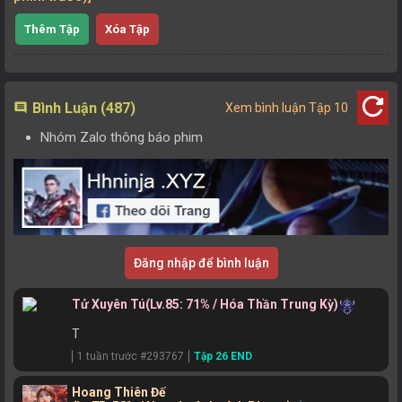
Thêm Tập
Xóa Tập
refresh
Bình Luận (487)
comment
Xem bình luận Tập 10
Nhóm Zalo thông báo phim
Đăng nhập để bình luận
Tử Xuyên Tú
(Lv.85: 71% / Hóa Thần Trung Kỳ)
T
1 tuần trước #293767
Tập 26 END
Hoang Thiên Đế