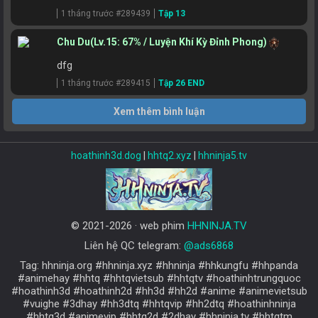
1 tháng trước #289439
Tập 13
Chu Du
(Lv.15: 67% / Luyện Khí Kỳ Đỉnh Phong)
dfg
1 tháng trước #289415
Tập 26 END
Xem thêm bình luận
hoathinh3d.dog
|
hhtq2.xyz
|
hhninja5.tv
© 2021-2026 · web phim
HHNINJA.TV
Liên hệ QC telegram:
@ads6868
Tag: hhninja.org #hhninja.xyz #hhninja #hhkungfu #hhpanda
#animehay #hhtq #hhtqvietsub #hhtqtv #hoathinhtrungquoc
#hoathinh3d #hoathinh2d #hh3d #hh2d #anime #animevietsub
#vuighe #3dhay #hh3dtq #hhtqvip #hh2dtq #hoathinhninja
#hhtq3d #animevip #hhtq2d #2dhay #hhninja.tv #hhtqtm