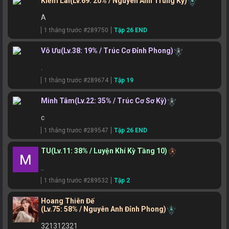
Kiếm Lai
(Lv.69: 20% / Nguyên Anh Trung Kỳ)
A
1 tháng trước #289750
Tập 26 END
Vô Ưu
(Lv.38: 19% / Trúc Cơ Đỉnh Phong)
.
1 tháng trước #289674
Tập 19
Minh Tâm
(Lv.22: 35% / Trúc Cơ Sơ Kỳ)
c
1 tháng trước #289547
Tập 26 END
TU
(Lv.11: 38% / Luyện Khí Kỳ Tầng 10)
..
1 tháng trước #289532
Tập 2
Hoang Thiên Đế
(Lv.75: 58% / Nguyên Anh Đỉnh Phong)
321312321