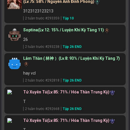
(Lv.75: 58% / Nguyên Anh Đỉnh Phong)
3123123123213
2 tuần trước #293359
Tập 10
Soptina
(Lv.12: 15% / Luyện Khí Kỳ Tầng 11)
26
2 tuần trước #293238
Tập 26 END
Lâm Thần ( 林神 ）
(Lv.8: 93% / Luyện Khí Kỳ Tầng 7)
hay vcl
2 tuần trước #292818
Tập 26 END
Tử Xuyên Tú
(Lv.85: 71% / Hóa Thần Trung Kỳ)
T
2 tuần trước #292668
Tập 26 END
Tử Xuyên Tú
(Lv.85: 71% / Hóa Thần Trung Kỳ)
T