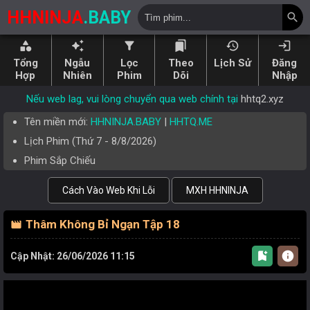
HHNINJA
.BABY
search
category
auto_awesome
filter_alt
bookmarks
history
login
Tổng
Ngẫu
Lọc
Theo
Lịch Sử
Đăng
Hợp
Nhiên
Phim
Dõi
Nhập
Nếu web lag, vui lòng chuyển qua web chính tại
hhtq2.xyz
Tên miền mới:
HHNINJA.BABY
|
HHTQ.ME
Lịch Phim (
Thứ 7
-
8/8/2026
)
Phim Sắp Chiếu
Cách Vào Web Khi Lỗi
MXH HHNINJA
Thâm Không Bỉ Ngạn Tập 18
movie
bookmark_add
info
Cập Nhật: 26/06/2026 11:15