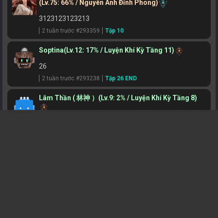
(Lv.75: 66% / Nguyên Anh Đỉnh Phong)
3123123123213
2 tuần trước #293359
Tập 10
Soptina
(Lv.12: 17% / Luyện Khí Kỳ Tầng 11)
26
2 tuần trước #293238
Tập 26 END
Lâm Thần ( 林神 ）
(Lv.9: 2% / Luyện Khí Kỳ Tầng 8)
hay vcl
2 tuần trước #292818
Tập 26 END
Tử Xuyên Tú
(Lv.85: 73% / Hóa Thần Trung Kỳ)
T
2 tuần trước #292668
Tập 26 END
Tử Xuyên Tú
(Lv.85: 73% / Hóa Thần Trung Kỳ)
T