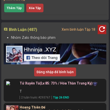
Thêm Tập
Xóa Tập
refresh
Bình Luận (487)
comment
Xem bình luận Tập 18
Nhóm Zalo thông báo phim
Đăng nhập để bình luận
Tử Xuyên Tú
(Lv.85: 73% / Hóa Thần Trung Kỳ)
T
2 tuần trước #293767
Tập 26 END
Hoang Thiên Đế