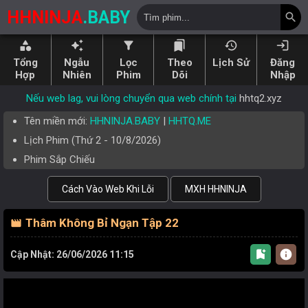
HHNINJA
.BABY
search
category
auto_awesome
filter_alt
bookmarks
history
login
Tổng
Ngẫu
Lọc
Theo
Lịch Sử
Đăng
Hợp
Nhiên
Phim
Dõi
Nhập
Nếu web lag, vui lòng chuyển qua web chính tại
hhtq2.xyz
Tên miền mới:
HHNINJA.BABY
|
HHTQ.ME
Lịch Phim (
Thứ 2
-
10/8/2026
)
Phim Sắp Chiếu
Cách Vào Web Khi Lỗi
MXH HHNINJA
Thâm Không Bỉ Ngạn Tập 22
movie
bookmark_add
info
Cập Nhật: 26/06/2026 11:15