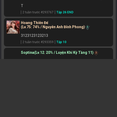
T
2 tuần trước #293767
Tập 26 END
Hoang Thiên Đế
(Lv.75: 74% / Nguyên Anh Đỉnh Phong)
3123123123213
2 tuần trước #293359
Tập 10
Soptina
(Lv.12: 20% / Luyện Khí Kỳ Tầng 11)
26
2 tuần trước #293238
Tập 26 END
Lâm Thần ( 林神 ）
(Lv.9: 2% / Luyện Khí Kỳ Tầng 8)
hay vcl
3 tuần trước #292818
Tập 26 END
Tử Xuyên Tú
(Lv.85: 79% / Hóa Thần Trung Kỳ)
T