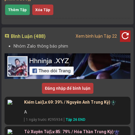
Thêm Tập
Xóa Tập
refresh
Bình Luận (488)
comment
Xem bình luận Tập 22
Nhóm Zalo thông báo phim
Đăng nhập để bình luận
Kiếm Lai
(Lv.69: 39% / Nguyên Anh Trung Kỳ)
A
1 ngày trước #295934
Tập 26 END
Tử Xuyên Tú
(Lv.85: 79% / Hóa Thần Trung Kỳ)