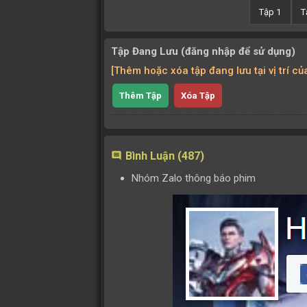
Tập 1
T
Tập Đang Lưu (đăng nhập để sử dụng)
[Thêm hoặc xóa tập đang lưu tại vị trí c
Thêm Tập
Xóa Tập
Bình Luận (487)
comment
Nhóm Zalo thông báo phim