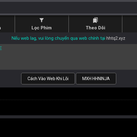
filter_alt
bookmarks
n
Lọc Phim
Theo Dõi
Nếu web lag, vui lòng chuyển qua web chính tại
hhtq2.xyz
E
Cách Vào Web Khi Lỗi
MXH HHNINJA