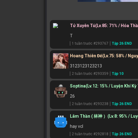
Tử Xuyên Tú
(Lv.85: 71% / Hóa Th
T
1 tuần trước #293767
Tập 26 END
Hoang Thiên Đế
(Lv.75: 58% / Ngu
3123123123213
2 tuần trước #293359
Tập 10
Soptina
(Lv.12: 15% / Luyện Khí Kỳ
26
2 tuần trước #293238
Tập 26 END
Lâm Thần ( 林神 ）
(Lv.8: 95% / Lu
hay vcl
2 tuần trước #292818
Tập 26 END