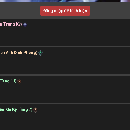
Đăng nhập để bình luận
ần Trung Kỳ)
yên Anh Đỉnh Phong)
 Tầng 11)
yện Khí Kỳ Tầng 7)