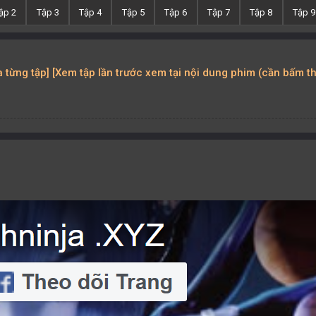
ập 2
Tập 3
Tập 4
Tập 5
Tập 6
Tập 7
Tập 8
Tập 9
ủa từng tập] [Xem tập lần trước xem tại nội dung phim (cần bấm t