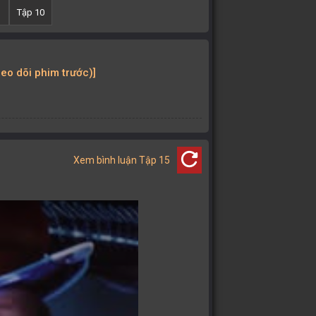
Tập 10
heo dõi phim trước)]
refresh
Xem bình luận Tập 15