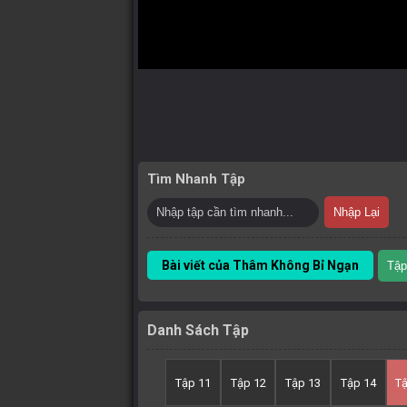
Tìm Nhanh Tập
Nhập Lại
Bài viết của Thâm Không Bỉ Ngạn
Tập
Danh Sách Tập
Tập 11
Tập 12
Tập 13
Tập 14
T