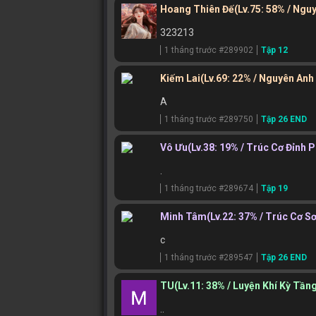
Hoang Thiên Đế
(Lv.75: 58% / Ngu
323213
1 tháng trước #289902
Tập 12
Kiếm Lai
(Lv.69: 22% / Nguyên Anh
A
1 tháng trước #289750
Tập 26 END
Vô Ưu
(Lv.38: 19% / Trúc Cơ Đỉnh 
.
1 tháng trước #289674
Tập 19
Minh Tâm
(Lv.22: 37% / Trúc Cơ Sơ
c
1 tháng trước #289547
Tập 26 END
TU
(Lv.11: 38% / Luyện Khí Kỳ Tần
..