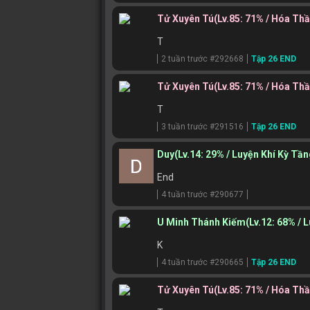
Tử Xuyên Tú
(Lv.85: 71% / Hóa Th
T
2 tuần trước #292668
Tập 26 END
Tử Xuyên Tú
(Lv.85: 71% / Hóa Th
T
3 tuần trước #291516
Tập 26 END
Duy
(Lv.14: 29% / Luyện Khí Kỳ Tần
End
4 tuần trước #290677
U Minh Thánh Kiếm
(Lv.12: 68% / 
K
4 tuần trước #290665
Tập 26 END
Tử Xuyên Tú
(Lv.85: 71% / Hóa Th