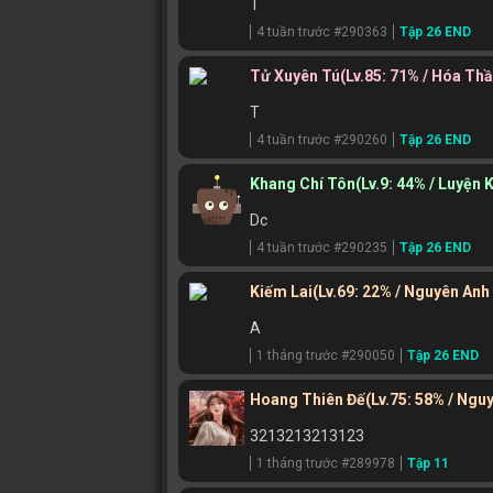
T
4 tuần trước #290363
Tập 26 END
Tử Xuyên Tú
(Lv.85: 71% / Hóa Th
T
4 tuần trước #290260
Tập 26 END
Khang Chí Tôn
(Lv.9: 44% / Luyện 
Dc
4 tuần trước #290235
Tập 26 END
Kiếm Lai
(Lv.69: 22% / Nguyên Anh
A
1 tháng trước #290050
Tập 26 END
Hoang Thiên Đế
(Lv.75: 58% / Ngu
3213213213123
1 tháng trước #289978
Tập 11