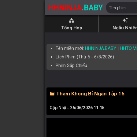
HHNINJA
.BABY
category
auto_awesome
Tổng Hợp
Ngẫu Nhiê
Tên miền mới:
HHNINJA.BABY
|
HHTQ.M
Lịch Phim (
Thứ 5
-
6/8/2026
)
Phim Sắp Chiếu
Thâm Không Bỉ Ngạn Tập 15
movie
Cập Nhật: 26/06/2026 11:15