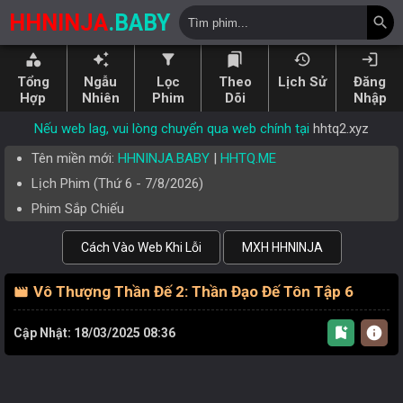
HHNINJA
.BABY
search
category
auto_awesome
filter_alt
bookmarks
history
login
Tổng
Ngẫu
Lọc
Theo
Lịch Sử
Đăng
Hợp
Nhiên
Phim
Dõi
Nhập
Nếu web lag, vui lòng chuyển qua web chính tại
hhtq2.xyz
Tên miền mới:
HHNINJA.BABY
|
HHTQ.ME
Lịch Phim (
Thứ 6
-
7/8/2026
)
Phim Sắp Chiếu
Cách Vào Web Khi Lỗi
MXH HHNINJA
Vô Thượng Thần Đế 2: Thần Đạo Đế Tôn Tập 6
movie
bookmark_add
info
Cập Nhật: 18/03/2025 08:36