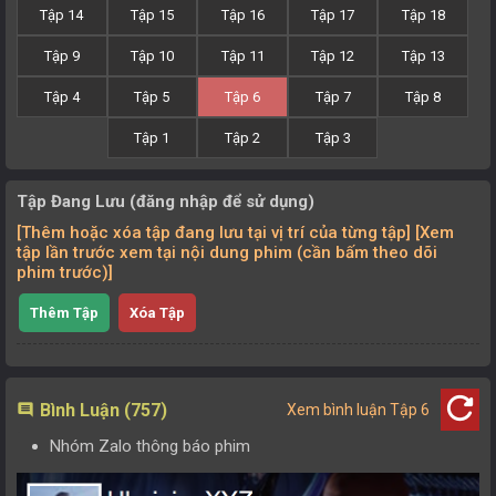
Tập 14
Tập 15
Tập 16
Tập 17
Tập 18
Tập 9
Tập 10
Tập 11
Tập 12
Tập 13
Tập 4
Tập 5
Tập 6
Tập 7
Tập 8
Tập 1
Tập 2
Tập 3
Tập Đang Lưu (đăng nhập để sử dụng)
[Thêm hoặc xóa tập đang lưu tại vị trí của từng tập] [Xem
tập lần trước xem tại nội dung phim (cần bấm theo dõi
phim trước)]
Thêm Tập
Xóa Tập
refresh
Bình Luận (757)
comment
Xem bình luận Tập 6
Nhóm Zalo thông báo phim