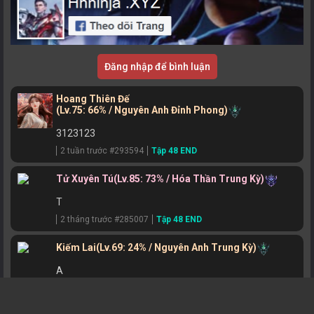
Đăng nhập để bình luận
Hoang Thiên Đế
(Lv.75: 66% / Nguyên Anh Đỉnh Phong)
3123123
2 tuần trước #293594
Tập 48 END
Tử Xuyên Tú
(Lv.85: 73% / Hóa Thần Trung Kỳ)
T
2 tháng trước #285007
Tập 48 END
Kiếm Lai
(Lv.69: 24% / Nguyên Anh Trung Kỳ)
A
2 tháng trước #284616
Tập 48 END