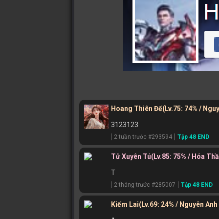
Hoang Thiên Đế
(Lv.75: 74% / Ngu
3123123
2 tuần trước #293594
Tập 48 END
Tử Xuyên Tú
(Lv.85: 75% / Hóa Th
T
2 tháng trước #285007
Tập 48 END
Kiếm Lai
(Lv.69: 24% / Nguyên Anh