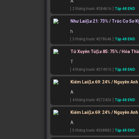
A
2 tháng trước #284616
Tập 48 END
Như Lai
(Lv.21: 73% / Trúc Cơ Sơ K
h
3 tháng trước #278646
Tập 48 END
Tử Xuyên Tú
(Lv.85: 75% / Hóa Th
T
4 tháng trước #274910
Tập 48 END
Kiếm Lai
(Lv.69: 24% / Nguyên Anh
A
4 tháng trước #272426
Tập 48 END
Kiếm Lai
(Lv.69: 24% / Nguyên Anh
A
5 tháng trước #268882
Tập 48 END