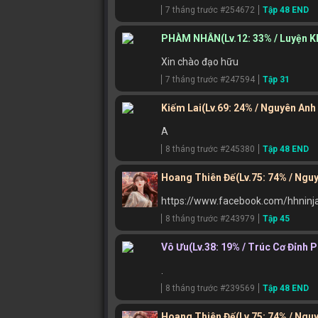
7 tháng trước #254672
Tập 48 END
PHÀM NHÂN
(Lv.12: 33% / Luyện K
Xin chào đạo hữu
7 tháng trước #247594
Tập 31
Kiếm Lai
(Lv.69: 24% / Nguyên Anh
A
8 tháng trước #245380
Tập 48 END
Hoang Thiên Đế
(Lv.75: 74% / Ngu
https://www.facebook.com/hhninj
8 tháng trước #243979
Tập 45
Vô Ưu
(Lv.38: 19% / Trúc Cơ Đỉnh 
.
8 tháng trước #239569
Tập 48 END
Hoang Thiên Đế
(Lv.75: 74% / Ngu