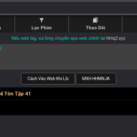
filter_alt
bookmarks
n
Lọc Phim
Theo Dõi
Nếu web lag, vui lòng chuyển qua web chính tại
hhtq2.xyz
E
Cách Vào Web Khi Lỗi
MXH HHNINJA
ế Tôn Tập 41