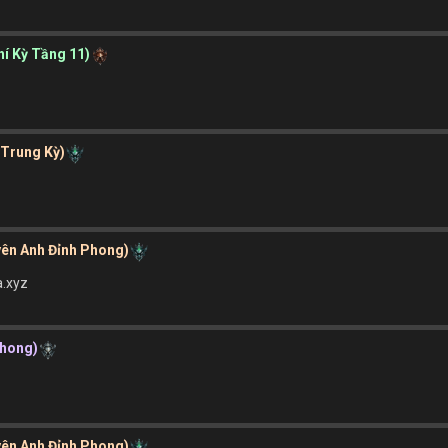
hí Kỳ Tầng 11)
 Trung Kỳ)
yên Anh Đỉnh Phong)
a.xyz
Phong)
yên Anh Đỉnh Phong)