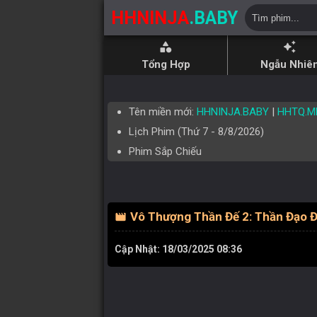
HHNINJA
.BABY
category
auto_awesome
Tổng Hợp
Ngẫu Nhiê
Tên miền mới:
HHNINJA.BABY
|
HHTQ.M
Lịch Phim (
Thứ 7
-
8/8/2026
)
Phim Sắp Chiếu
Vô Thượng Thần Đế 2: Thần Đạo Đ
movie
Cập Nhật: 18/03/2025 08:36