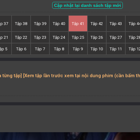
Cập nhật lại danh sách tập mới
ập 37
Tập 38
Tập 39
Tập 40
Tập 41
Tập 42
Tập 43
Tập 4
ập 21
Tập 22
Tập 23
Tập 24
Tập 25
Tập 26
Tập 27
Tập 2
ập 5
Tập 6
Tập 7
Tập 8
Tập 9
Tập 10
Tập 11
Tập 1
ủa từng tập] [Xem tập lần trước xem tại nội dung phim (cần bấm t