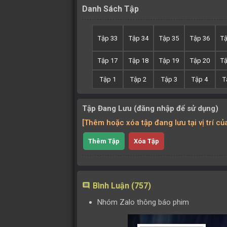
Danh Sách Tập
Tập 33
Tập 34
Tập 35
Tập 36
T
Tập 17
Tập 18
Tập 19
Tập 20
T
Tập 1
Tập 2
Tập 3
Tập 4
T
Tập Đang Lưu (đăng nhập để sử dụng)
[Thêm hoặc xóa tập đang lưu tại vị trí c
Thêm Tập
Xóa Tập
Bình Luận (757)
comment
Nhóm Zalo thông báo phim