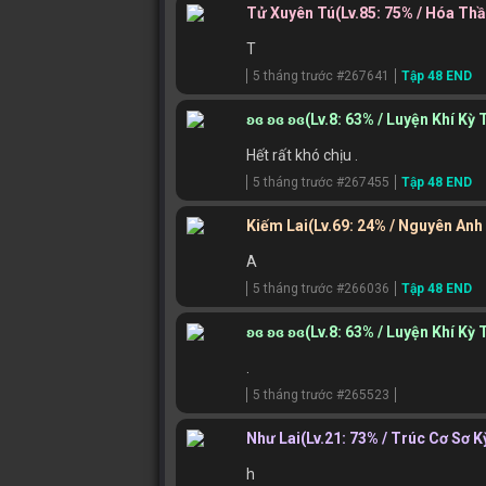
Tử Xuyên Tú
(Lv.85: 75% / Hóa Th
T
5 tháng trước #267641
Tập 48 END
ʚɞ ʚɞ ʚɞ
(Lv.8: 63% / Luyện Khí Kỳ 
Hết rất khó chịu .
5 tháng trước #267455
Tập 48 END
Kiếm Lai
(Lv.69: 24% / Nguyên Anh
A
5 tháng trước #266036
Tập 48 END
ʚɞ ʚɞ ʚɞ
(Lv.8: 63% / Luyện Khí Kỳ 
.
5 tháng trước #265523
Như Lai
(Lv.21: 73% / Trúc Cơ Sơ K
h