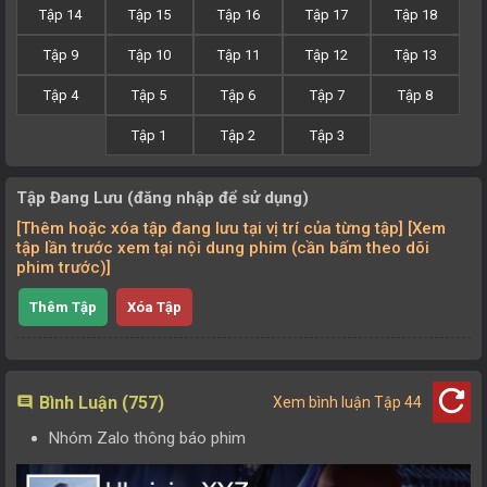
Tập 14
Tập 15
Tập 16
Tập 17
Tập 18
Tập 9
Tập 10
Tập 11
Tập 12
Tập 13
Tập 4
Tập 5
Tập 6
Tập 7
Tập 8
Tập 1
Tập 2
Tập 3
Tập Đang Lưu (đăng nhập để sử dụng)
[Thêm hoặc xóa tập đang lưu tại vị trí của từng tập] [Xem
tập lần trước xem tại nội dung phim (cần bấm theo dõi
phim trước)]
Thêm Tập
Xóa Tập
refresh
Bình Luận (757)
comment
Xem bình luận Tập 44
Nhóm Zalo thông báo phim