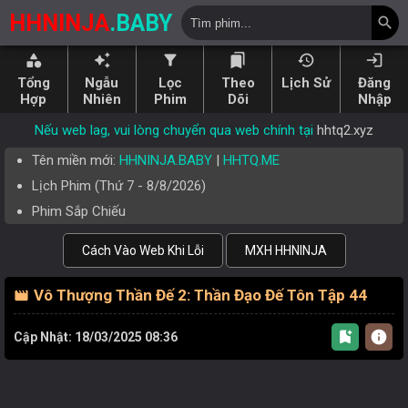
HHNINJA
.BABY
search
category
auto_awesome
filter_alt
bookmarks
history
login
Tổng
Ngẫu
Lọc
Theo
Lịch Sử
Đăng
Hợp
Nhiên
Phim
Dõi
Nhập
Nếu web lag, vui lòng chuyển qua web chính tại
hhtq2.xyz
Tên miền mới:
HHNINJA.BABY
|
HHTQ.ME
Lịch Phim (
Thứ 7
-
8/8/2026
)
Phim Sắp Chiếu
Cách Vào Web Khi Lỗi
MXH HHNINJA
Vô Thượng Thần Đế 2: Thần Đạo Đế Tôn Tập 44
movie
bookmark_add
info
Cập Nhật: 18/03/2025 08:36