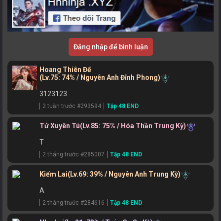
Đăng nhập để bình luận
Hoang Thiên Đế
(Lv.75: 74% / Nguyên Anh Đỉnh Phong)
3123123
2 tuần trước #293594
Tập 48 END
Tử Xuyên Tú
(Lv.85: 75% / Hóa Thần Trung Kỳ)
T
2 tháng trước #285007
Tập 48 END
Kiếm Lai
(Lv.69: 39% / Nguyên Anh Trung Kỳ)
A
2 tháng trước #284616
Tập 48 END