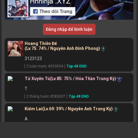
Đăng nhập để bình luận
Hoang Thiên Đế
(Lv.75: 74% / Nguyên Anh Đỉnh Phong)
3123123
2 tuần trước #293594
Tập 48 END
Tử Xuyên Tú
(Lv.85: 75% / Hóa Thần Trung Kỳ)
T
2 tháng trước #285007
Tập 48 END
Kiếm Lai
(Lv.69: 39% / Nguyên Anh Trung Kỳ)
A
2 tháng trước #284616
Tập 48 END