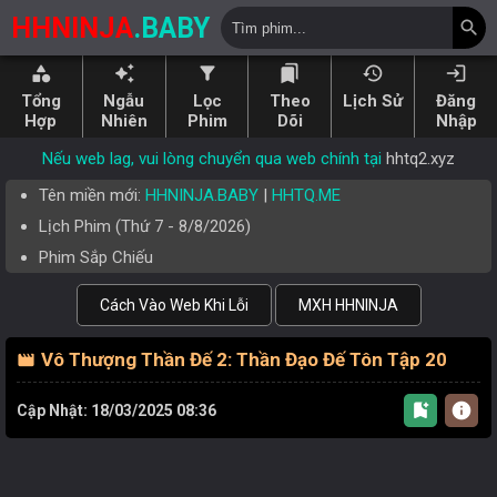
HHNINJA
.BABY
search
category
auto_awesome
filter_alt
bookmarks
history
login
Tổng
Ngẫu
Lọc
Theo
Lịch Sử
Đăng
Hợp
Nhiên
Phim
Dõi
Nhập
Nếu web lag, vui lòng chuyển qua web chính tại
hhtq2.xyz
Tên miền mới:
HHNINJA.BABY
|
HHTQ.ME
Lịch Phim (
Thứ 7
-
8/8/2026
)
Phim Sắp Chiếu
Cách Vào Web Khi Lỗi
MXH HHNINJA
Vô Thượng Thần Đế 2: Thần Đạo Đế Tôn Tập 20
movie
bookmark_add
info
Cập Nhật: 18/03/2025 08:36