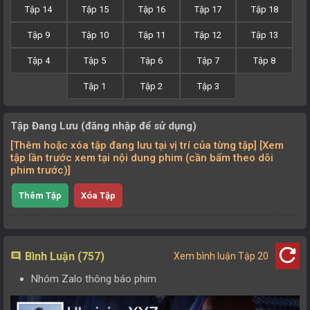
Tập 14
Tập 15
Tập 16
Tập 17
Tập 18
Tập 9
Tập 10
Tập 11
Tập 12
Tập 13
Tập 4
Tập 5
Tập 6
Tập 7
Tập 8
Tập 1
Tập 2
Tập 3
Tập Đang Lưu (đăng nhập để sử dụng)
[Thêm hoặc xóa tập đang lưu tại vị trí của từng tập] [Xem
tập lần trước xem tại nội dung phim (cần bấm theo dõi
phim trước)]
Thêm Tập
Xóa Tập
refresh
Bình Luận (757)
comment
Xem bình luận Tập 20
Nhóm Zalo thông báo phim