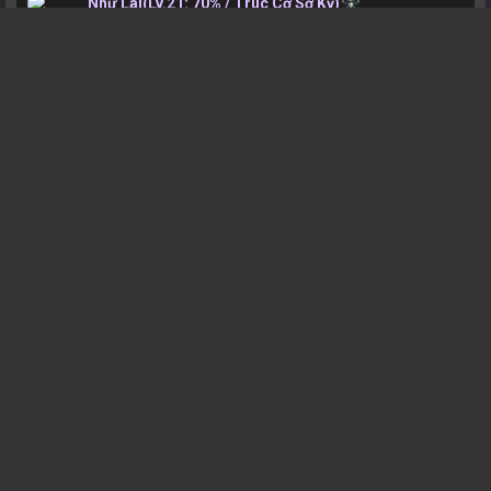
Như Lai
(Lv.21: 70% / Trúc Cơ Sơ Kỳ)
h
3 tháng trước #278646
Tập 48 END
Tử Xuyên Tú
(Lv.85: 73% / Hóa Thần Trung Kỳ)
T
4 tháng trước #274910
Tập 48 END
Kiếm Lai
(Lv.69: 24% / Nguyên Anh Trung Kỳ)
A
4 tháng trước #272426
Tập 48 END
Kiếm Lai
(Lv.69: 24% / Nguyên Anh Trung Kỳ)
A
5 tháng trước #268882
Tập 48 END
Tử Xuyên Tú
(Lv.85: 73% / Hóa Thần Trung Kỳ)
T