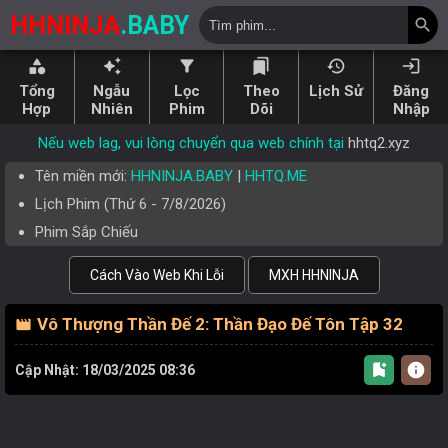
HHNINJA
.BABY
search
category
auto_awesome
filter_alt
bookmarks
history
login
Tổng
Ngẫu
Lọc
Theo
Lịch Sử
Đăng
Hợp
Nhiên
Phim
Dõi
Nhập
Nếu web lag, vui lòng chuyển qua web chính tại
hhtq2.xyz
Tên miền mới:
HHNINJA.BABY
|
HHTQ.ME
Lịch Phim (
Thứ 6
-
7/8/2026
)
Phim Sắp Chiếu
Cách Vào Web Khi Lỗi
MXH HHNINJA
Vô Thượng Thần Đế 2: Thần Đạo Đế Tôn Tập 32
movie
bookmark_add
info
Cập Nhật: 18/03/2025 08:36