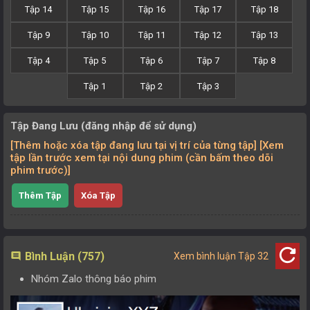
Tập 14
Tập 15
Tập 16
Tập 17
Tập 18
Tập 9
Tập 10
Tập 11
Tập 12
Tập 13
Tập 4
Tập 5
Tập 6
Tập 7
Tập 8
Tập 1
Tập 2
Tập 3
Tập Đang Lưu (đăng nhập để sử dụng)
[Thêm hoặc xóa tập đang lưu tại vị trí của từng tập] [Xem
tập lần trước xem tại nội dung phim (cần bấm theo dõi
phim trước)]
Thêm Tập
Xóa Tập
refresh
Bình Luận (757)
comment
Xem bình luận Tập 32
Nhóm Zalo thông báo phim