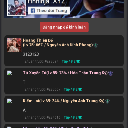
Đăng nhập để bình luận
Hoang Thiên Đế
(Lv.75: 66% / Nguyên Anh Đỉnh Phong)
3123123
2 tuần trước #293594
Tập 48 END
Tử Xuyên Tú
(Lv.85: 73% / Hóa Thần Trung Kỳ)
T
2 tháng trước #285007
Tập 48 END
Kiếm Lai
(Lv.69: 24% / Nguyên Anh Trung Kỳ)
A
2 tháng trước #284616
Tập 48 END