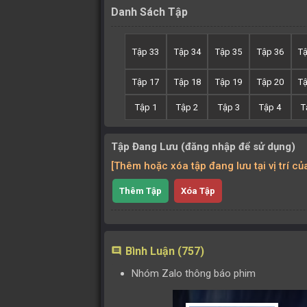
Danh Sách Tập
Tập 33
Tập 34
Tập 35
Tập 36
T
Tập 17
Tập 18
Tập 19
Tập 20
T
Tập 1
Tập 2
Tập 3
Tập 4
T
Tập Đang Lưu (đăng nhập để sử dụng)
[Thêm hoặc xóa tập đang lưu tại vị trí c
Thêm Tập
Xóa Tập
Bình Luận (757)
comment
Nhóm Zalo thông báo phim