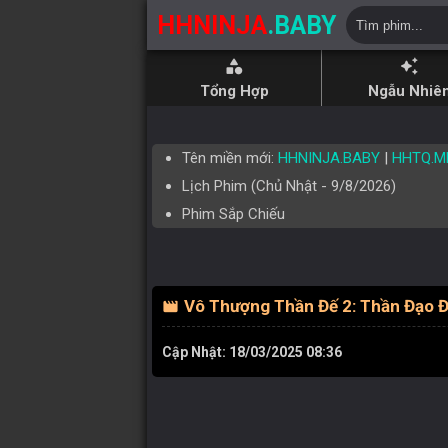
HHNINJA
.BABY
category
auto_awesome
Tổng Hợp
Ngẫu Nhiê
Tên miền mới:
HHNINJA.BABY
|
HHTQ.M
Lịch Phim (
Chủ Nhật
-
9/8/2026
)
Phim Sắp Chiếu
Vô Thượng Thần Đế 2: Thần Đạo Đ
movie
Cập Nhật: 18/03/2025 08:36