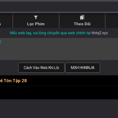
filter_alt
bookmarks
n
Lọc Phim
Theo Dõi
Nếu web lag, vui lòng chuyển qua web chính tại
hhtq2.xyz
E
Cách Vào Web Khi Lỗi
MXH HHNINJA
ế Tôn Tập 28