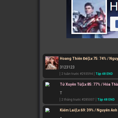
Hoang Thiên Đế
(Lv.75: 74% / Ngu
3123123
2 tuần trước #293594
Tập 48 END
Tử Xuyên Tú
(Lv.85: 77% / Hóa Th
T
2 tháng trước #285007
Tập 48 END
Kiếm Lai
(Lv.69: 39% / Nguyên Anh