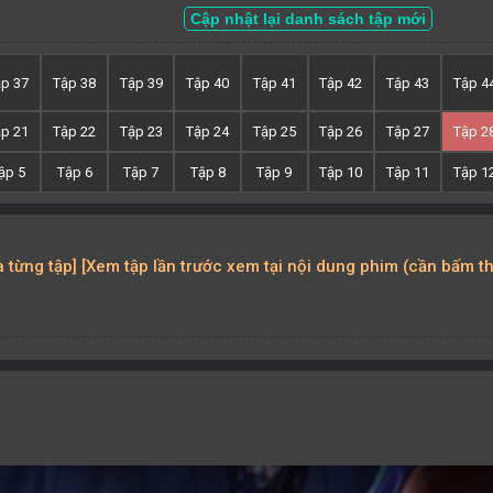
Cập nhật lại danh sách tập mới
ập 37
Tập 38
Tập 39
Tập 40
Tập 41
Tập 42
Tập 43
Tập 4
ập 21
Tập 22
Tập 23
Tập 24
Tập 25
Tập 26
Tập 27
Tập 2
ập 5
Tập 6
Tập 7
Tập 8
Tập 9
Tập 10
Tập 11
Tập 1
ủa từng tập] [Xem tập lần trước xem tại nội dung phim (cần bấm t