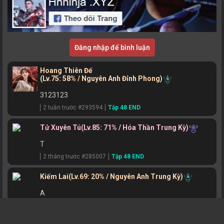
Đăng nhập để bình luận
Hoang Thiên Đế
(Lv.75: 58% / Nguyên Anh Đỉnh Phong)
3123123
2 tuần trước #293594
Tập 48 END
Tử Xuyên Tú
(Lv.85: 71% / Hóa Thần Trung Kỳ)
T
2 tháng trước #285007
Tập 48 END
Kiếm Lai
(Lv.69: 20% / Nguyên Anh Trung Kỳ)
A
2 tháng trước #284616
Tập 48 END