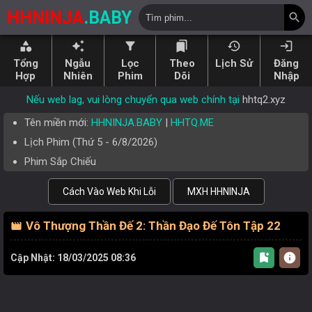
HHNINJA
.BABY
search
category
auto_awesome
filter_alt
bookmarks
history
login
Tổng
Ngẫu
Lọc
Theo
Lịch Sử
Đăng
Hợp
Nhiên
Phim
Dõi
Nhập
Nếu web lag, vui lòng chuyển qua web chính tại
hhtq2.xyz
Tên miền mới:
HHNINJA.BABY
|
HHTQ.ME
Lịch Phim (
Thứ 5
-
6/8/2026
)
Phim Sắp Chiếu
Cách Vào Web Khi Lỗi
MXH HHNINJA
Vô Thượng Thần Đế 2: Thần Đạo Đế Tôn Tập 22
movie
bookmark_add
info
Cập Nhật: 18/03/2025 08:36