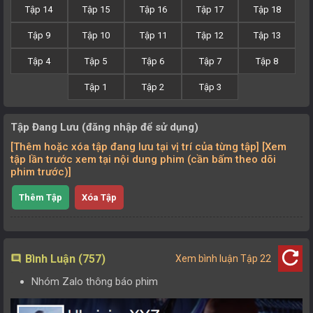
Tập 14
Tập 15
Tập 16
Tập 17
Tập 18
Tập 9
Tập 10
Tập 11
Tập 12
Tập 13
Tập 4
Tập 5
Tập 6
Tập 7
Tập 8
Tập 1
Tập 2
Tập 3
Tập Đang Lưu (đăng nhập để sử dụng)
[Thêm hoặc xóa tập đang lưu tại vị trí của từng tập] [Xem
tập lần trước xem tại nội dung phim (cần bấm theo dõi
phim trước)]
Thêm Tập
Xóa Tập
refresh
Bình Luận (757)
comment
Xem bình luận Tập 22
Nhóm Zalo thông báo phim