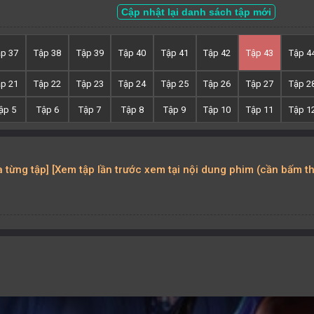
Cập nhật lại danh sách tập mới
ập 37
Tập 38
Tập 39
Tập 40
Tập 41
Tập 42
Tập 43
Tập 4
ập 21
Tập 22
Tập 23
Tập 24
Tập 25
Tập 26
Tập 27
Tập 2
ập 5
Tập 6
Tập 7
Tập 8
Tập 9
Tập 10
Tập 11
Tập 1
ủa từng tập] [Xem tập lần trước xem tại nội dung phim (cần bấm t