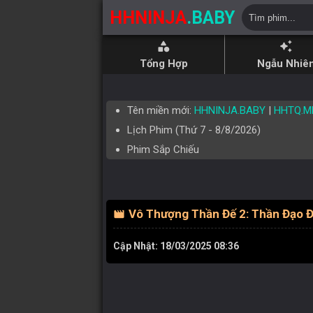
HHNINJA
.BABY
category
auto_awesome
Tổng Hợp
Ngẫu Nhiê
Tên miền mới:
HHNINJA.BABY
|
HHTQ.M
Lịch Phim (
Thứ 7
-
8/8/2026
)
Phim Sắp Chiếu
Vô Thượng Thần Đế 2: Thần Đạo Đ
movie
Cập Nhật: 18/03/2025 08:36