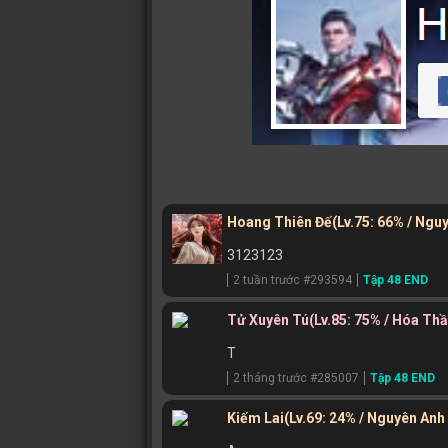
Hoang Thiên Đế
(Lv.75: 66% / Ngu
3123123
2 tuần trước #293594
Tập 48 END
Tử Xuyên Tú
(Lv.85: 75% / Hóa Th
T
2 tháng trước #285007
Tập 48 END
Kiếm Lai
(Lv.69: 24% / Nguyên Anh