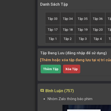
Danh Sách Tập
Tập 33
Tập 34
Tập 35
Tập 36
T
Tập 17
Tập 18
Tập 19
Tập 20
T
Tập 1
Tập 2
Tập 3
Tập 4
T
Tập Đang Lưu (đăng nhập để sử dụng)
[Thêm hoặc xóa tập đang lưu tại vị trí c
Thêm Tập
Xóa Tập
Bình Luận (757)
comment
Nhóm Zalo thông báo phim