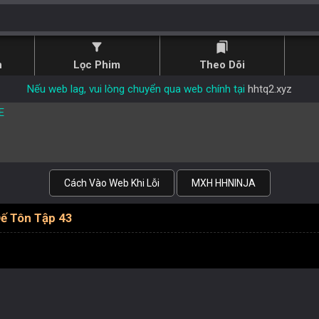
filter_alt
bookmarks
n
Lọc Phim
Theo Dõi
Nếu web lag, vui lòng chuyển qua web chính tại
hhtq2.xyz
E
Cách Vào Web Khi Lỗi
MXH HHNINJA
ế Tôn Tập 43