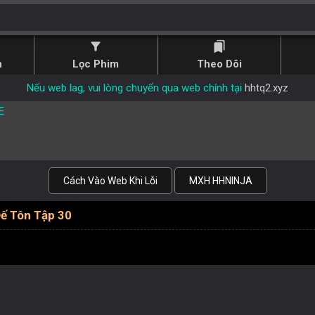
filter_alt
bookmarks
n
Lọc Phim
Theo Dõi
Nếu web lag, vui lòng chuyển qua web chính tại
hhtq2.xyz
E
Cách Vào Web Khi Lỗi
MXH HHNINJA
ế Tôn Tập 30