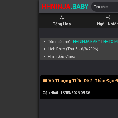
HHNINJA
.BABY
category
auto_awesome
Tổng Hợp
Ngẫu Nhiê
Tên miền mới:
HHNINJA.BABY
|
HHTQ.M
Lịch Phim (
Thứ 5
-
6/8/2026
)
Phim Sắp Chiếu
Vô Thượng Thần Đế 2: Thần Đạo Đ
movie
Cập Nhật: 18/03/2025 08:36