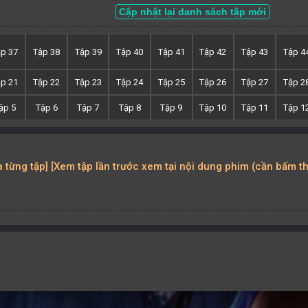
Cập nhật lại danh sách tập mới
ập 37
Tập 38
Tập 39
Tập 40
Tập 41
Tập 42
Tập 43
Tập 4
ập 21
Tập 22
Tập 23
Tập 24
Tập 25
Tập 26
Tập 27
Tập 2
ập 5
Tập 6
Tập 7
Tập 8
Tập 9
Tập 10
Tập 11
Tập 1
ủa từng tập] [Xem tập lần trước xem tại nội dung phim (cần bấm t