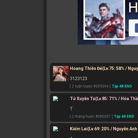
Hoang Thiên Đế
(Lv.75: 58% / Ngu
3123123
2 tuần trước #293594
Tập 48 END
Tử Xuyên Tú
(Lv.85: 71% / Hóa Th
T
2 tháng trước #285007
Tập 48 END
Kiếm Lai
(Lv.69: 20% / Nguyên Anh