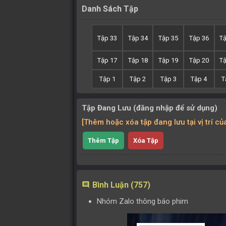
Danh Sách Tập
Tập 33
Tập 34
Tập 35
Tập 36
T
Tập 17
Tập 18
Tập 19
Tập 20
T
Tập 1
Tập 2
Tập 3
Tập 4
T
Tập Đang Lưu (đăng nhập để sử dụng)
[Thêm hoặc xóa tập đang lưu tại vị trí c
Thêm Tập
Xóa Tập
Bình Luận (757)
comment
Nhóm Zalo thông báo phim